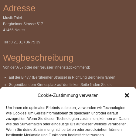
Adresse
Musik Thiel
Bergheimer Strasse 517
41466 Neuss
Tel : 0 21 31 / 36 75 39
Wegbeschreibung
Von der A 57 oder der Neusser Innenstadt kommend:
auf der B 477 (Bergheimer Strasse) in Richtung Bergheim fahren.
Gegenüber dem Kirmesplatz auf der linken Seite finden Sie die
Bergheimer Str. 517 – parken können Sie kostenlos auf dem Kirmesplatz
Cookie-Zustimmung verwalten
gegenüber
wir sind gut erreichbar mit den Buslinien Nr. 844, 843 – Haltestellen
Um Ihnen ein optimales Erlebnis zu bieten, verwenden wir Technologien
Finkenstraße, Schlagbaum, Erpratherstraße
wie Cookies, um Geräteinformationen zu speichern und/oder darauf
die Überlandbusse Nr. 869, 872, 873 und 877 halten an der Haltestelle
zuzugreifen. Wenn Sie diesen Technologien zustimmen, können wir Daten
Bergheimer Straße.
wie das Surfverhalten oder eindeutige IDs auf dieser Website verarbeiten.
Wenn Sie deine Zustimmung nicht erteilen oder zurückziehen, können
bestimmte Merkmale und Funktionen beeinträchtigt werden.