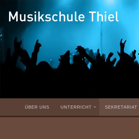
Zum
Inhalt
springen
Zum
ÜBER UNS
UNTERRICHT
SEKRETARIAT
Inhalt
springen