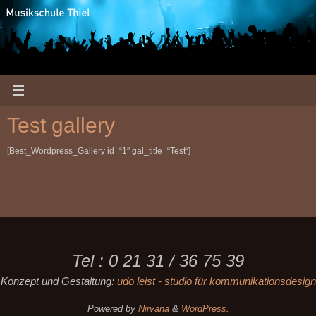
Zum
Inhalt
springen
Test gallery
[Best_Wordpress_Gallery id=“1″ gal_title=“Test“]
Tel : 0 21 31 / 36 75 39
Konzept und Gestaltung:
udo leist - studio für kommunikationsdesign
Powered by
Nirvana
&
WordPress.