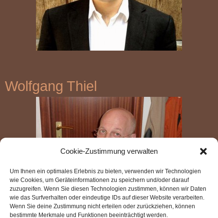
Wolfgang Thiel
Cookie-Zustimmung verwalten
Um Ihnen ein optimales Erlebnis zu bieten, verwenden wir Technologien
wie Cookies, um Geräteinformationen zu speichern und/oder darauf
zuzugreifen. Wenn Sie diesen Technologien zustimmen, können wir Daten
wie das Surfverhalten oder eindeutige IDs auf dieser Website verarbeiten.
Wenn Sie deine Zustimmung nicht erteilen oder zurückziehen, können
bestimmte Merkmale und Funktionen beeinträchtigt werden.